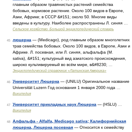
главным образом травянистых растений семейства
бобовых, кормовое растение. Около 100 видов в Европе,
Азии, Африке; в СССР &#151; около 50. Многие виды
введены в культуру. Наиболее распространены Л. синяя …
Сельское хозяйство. Большой энциклопедический словарь
люцерна
— (Medicago), род главным образом многолетних
45
трав семейства бобовых. Около 100 видов, в Европе, Азии и
Африке. Л. посевная, или Л. синяя, альфальфа (М.
sativa), &#151; культурный вид азиатского происхождения,
широко культивируемый во всём мире, в&#8230; …
Энциклопедический справочник «Латинская Америка»
Университет Люцерна
— (UNILU) Оригинальное название
46
Universität Luzern Год основания 1 января 2000 года …
Википедия
Университет прикладных наук Люцерна
— (HSLU) …
47
Википедия
Алфальфа - Alfalfa, Medicago sativa; Калифорнийская
48
люцерна, Люцерна посевная
— Относится к семейству