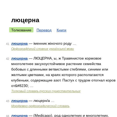
люцерна
Толкование
Перевод
Книги
люцерна
— іменник жіночого роду …
41
Орфографічний словник української мови
люцерна
— ЛЮЦЕРНА, ы, ж Травянистое кормовое
42
многолетнее засухоустойчивое растение семейства
бобовых с длинными ветвистыми стеблями, синими или
желтыми цветками, на краях которого располагаются
клубеньки, содержащие азот. Пастух с трудом отогнал коров
от&#8230; …
Толковый словарь русских существительных
люцерна
— люцерн/а …
43
Морфемно-орфографический словарь
люцерна
— (Medicago), род однолетних и многолетних,
44