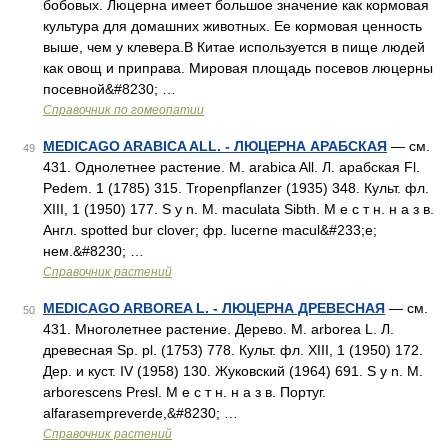
бобовых. Люцерна имеет большое значение как кормовая
культура для домашних животных. Ее кормовая ценность
выше, чем у клевера.В Китае используется в пище людей
как овощ и приправа. Мировая площадь посевов люцерны
посевной&#8230; …
Справочник по гомеопатии
MEDICAGO ARABICA ALL. - ЛЮЦЕРНА АРАБСКАЯ
— см.
49
431. Однолетнее растение. М. arabica All. Л. арабская Fl.
Pedem. 1 (1785) 315. Tropenpflanzer (1935) 348. Культ. фл.
XIII, 1 (1950) 177. S y n. М. maculata Sibth. М е с т н. н а з в.
Англ. spotted bur clover; фр. lucerne macul&#233;e;
нем.&#8230; …
Справочник растений
MEDICAGO ARBOREA L. - ЛЮЦЕРНА ДРЕВЕСНАЯ
— см.
50
431. Многолетнее растение. Дерево. М. arborea L. Л.
древесная Sp. pl. (1753) 778. Культ. фл. XIII, 1 (1950) 172.
Дер. и куст. IV (1958) 130. Жуковский (1964) 691. S y n. М.
arborescens Presl. М е с т н. н а з в. Португ.
alfarasempreverde,&#8230; …
Справочник растений